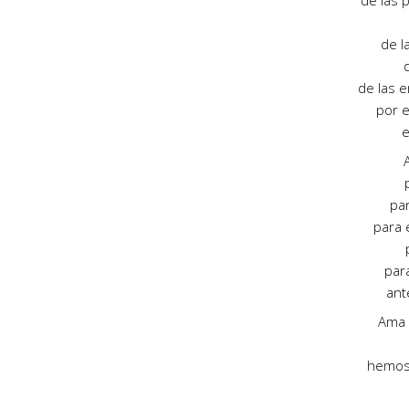
de las 
de l
d
de las 
por e
e
pa
para 
par
ant
Ama 
hemos 