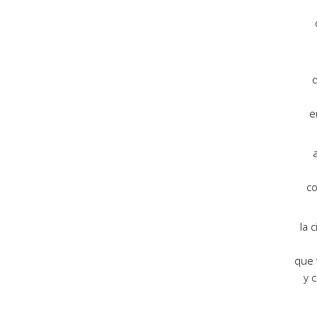
e
co
la 
que 
y 