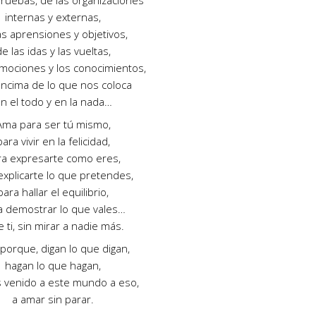
pruebas, de las organizaciones
internas y externas,
as aprensiones y objetivos,
e las idas y las vueltas,
emociones y los conocimientos,
ncima de lo que nos coloca
n el todo y en la nada…
Ama para ser tú mismo,
para vivir en la felicidad,
ra expresarte como eres,
explicarte lo que pretendes,
para hallar el equilibrio,
a demostrar lo que vales…
e ti, sin mirar a nadie más.
porque, digan lo que digan,
hagan lo que hagan,
venido a este mundo a eso,
a amar sin parar.