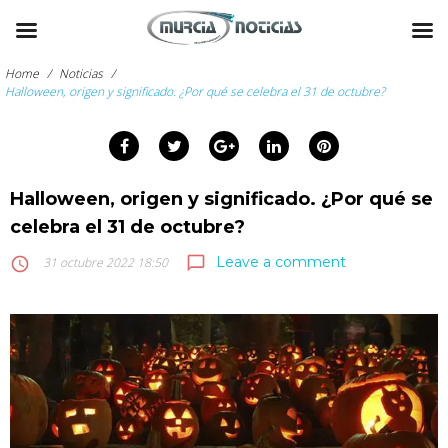
Skip
to
Home
/
Noticias
/
content
Halloween, origen y significado. ¿Por qué se celebra el 31 de octubre?
arch
Facebook
Twitter
Google+
LinkedIn
Pinterest
:
Halloween, origen y significado. ¿Por qué se
celebra el 31 de octubre?
Leave a comment
chat_bubble_outline
access_time
31 octubre 2022 18:50