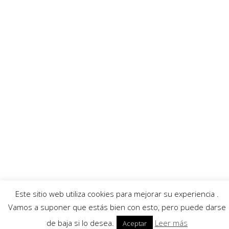
Enlaces recomendados
MurciaFibra
Ayuntamiento
AECC
Servicios
Callejero Murcia
Traductor
Escuchar RadioHumor
El Tiempo
© 2026 Región de Murcia Noticias.
Aviso legal
|
Política de privacidad
|
Política de
cookies
Este sitio web utiliza cookies para mejorar su experiencia .
Vamos a suponer que estás bien con esto, pero puede darse
de baja si lo desea.
Leer más
Aceptar