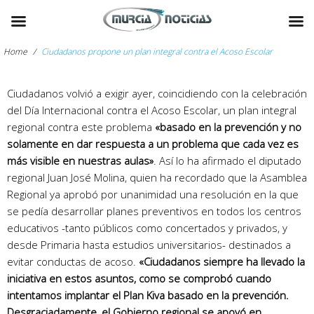
Skip
to
Home
/
Ciudadanos propone un plan integral contra el Acoso Escolar
content
Ciudadanos
Ciudadanos volvió a exigir ayer, coincidiendo con la celebración
arch
propone
del Día Internacional contra el Acoso Escolar, un plan integral
:
regional contra este problema
«basado en la prevención y no
un
solamente en dar respuesta a un problema que cada vez es
plan
más visible en nuestras aulas»
. Así lo ha afirmado el diputado
integral
regional Juan José Molina, quien ha recordado que la Asamblea
contra
Regional ya aprobó por unanimidad una resolución en la que
el
se pedía desarrollar planes preventivos en todos los centros
Acoso
educativos -tanto públicos como concertados y privados, y
desde Primaria hasta estudios universitarios- destinados a
Escolar
evitar conductas de acoso.
«Ciudadanos siempre ha llevado la
iniciativa en estos asuntos, como se comprobó cuando
intentamos implantar el Plan Kiva basado en la prevención.
Desgraciadamente, el Gobierno regional se apoyó en