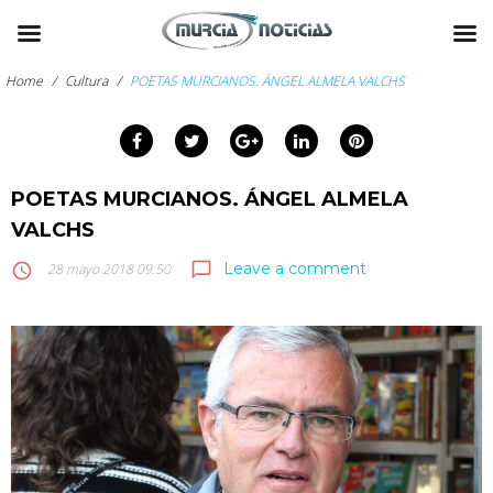
Skip
to
Home
/
Cultura
/
POETAS MURCIANOS. ÁNGEL ALMELA VALCHS
content
Facebook
Twitter
Google+
LinkedIn
Pinterest
arch
:
POETAS MURCIANOS. ÁNGEL ALMELA
VALCHS
Leave a comment
chat_bubble_outline
access_time
28 mayo 2018 09:50