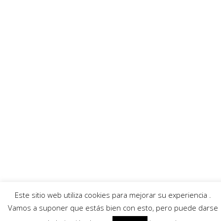
Enlaces recomendados
MurciaFibra
Ayuntamiento
AECC
Servicios
Callejero Murcia
Traductor
Escuchar RadioHumor
El Tiempo
© 2026 Región de Murcia Noticias.
Aviso legal
|
Política de privacidad
|
Política de
cookies
Este sitio web utiliza cookies para mejorar su experiencia .
Vamos a suponer que estás bien con esto, pero puede darse