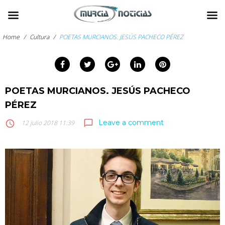
Skip
to
Home
/
Cultura
/
POETAS MURCIANOS. JESÚS PACHECO PÉREZ
content
Facebook
Twitter
Google+
LinkedIn
Pinterest
arch
:
POETAS MURCIANOS. JESÚS PACHECO
PÉREZ
Leave a comment
chat_bubble_outline
access_time
12 julio 2018 11:39