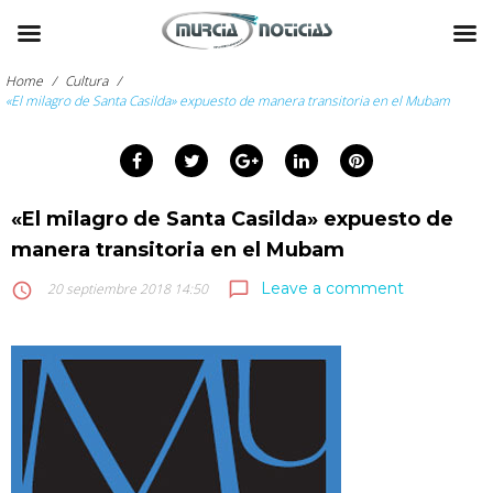
Skip
to
Home
/
Cultura
/
content
«El milagro de Santa Casilda» expuesto de manera transitoria en el Mubam
arch
Facebook
Twitter
Google+
LinkedIn
Pinterest
:
«El milagro de Santa Casilda» expuesto de
manera transitoria en el Mubam
Leave a comment
chat_bubble_outline
access_time
20 septiembre 2018 14:50