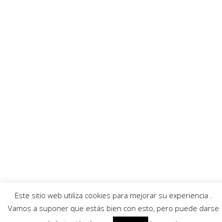
Enlaces recomendados
MurciaFibra
Ayuntamiento
AECC
Servicios
Callejero Murcia
Traductor
Escuchar RadioHumor
El Tiempo
© 2026 Región de Murcia Noticias.
Aviso legal
|
Política de privacidad
|
Política de
cookies
Este sitio web utiliza cookies para mejorar su experiencia .
Vamos a suponer que estás bien con esto, pero puede darse