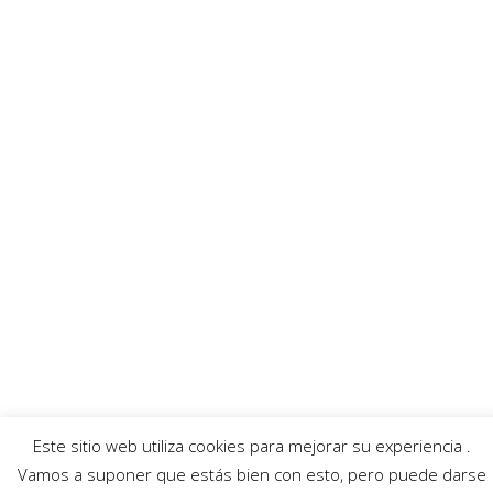
© 2026 Región de Murcia Noticias.
Aviso legal
|
Política de privacidad
|
Política de
cookies
Este sitio web utiliza cookies para mejorar su experiencia .
Vamos a suponer que estás bien con esto, pero puede darse