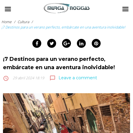
Skip
to
Home
/
Cultura
/
content
¡7 Destinos para un verano perfecto, embárcate en una aventura inolvidable!
arch
Facebook
Twitter
Google+
LinkedIn
Pinterest
:
¡7 Destinos para un verano perfecto,
embárcate en una aventura inolvidable!
Leave a comment
chat_bubble_outline
access_time
29 abril 2024 18:19