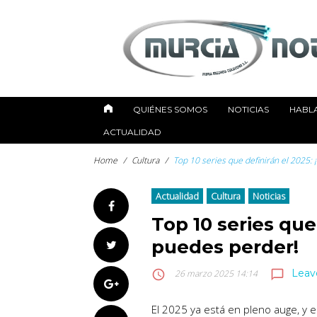
Skip
to
content
QUIÉNES SOMOS
NOTICIAS
HABL
ACTUALIDAD
Home
/
Cultura
/
Top 10 series que definirán el 2025: 
Actualidad
Cultura
Noticias
Facebook
Top 10 series que 
puedes perder!
Twitter
Leav
chat_bubble_outline
access_time
26 marzo 2025 14:14
Google+
El 2025 ya está en pleno auge, y e