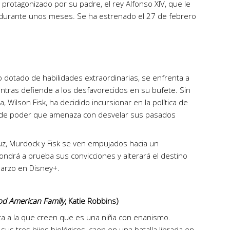
o protagonizado por su padre, el rey Alfonso XIV, que le
a durante unos meses. Se ha estrenado el 27 de febrero
 dotado de habilidades extraordinarias, se enfrenta a
mientras defiende a los desfavorecidos en su bufete. Sin
a, Wilson Fisk, ha decidido incursionar en la política de
 de poder que amenaza con desvelar sus pasados
luz, Murdock y Fisk se ven empujados hacia un
ndrá a prueba sus convicciones y alterará el destino
marzo en Disney+.
d American Family
, Katie Robbins)
a a la que creen que es una niña con enanismo.
sus tres hijos biológicos, caen en una batalla librada en