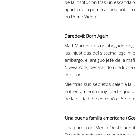
de la institución tras un escándal
aparta de la primera línea públic
en Prime Video.
Daredevil: Born Again
Matt Murdock es un abogado ciego
las injusticias del sistema legal 
embargo, el antiguo jefe de la mafi
Nueva York, desatando una lucha
oscuros.
Mientras sus secretos salen a la 
enfrentamiento muy fuerte que po
de la ciudad. Se estrenó el 5 de 
‘Una buena familia americana’ (
Goo
Una pareja del Medio Oeste adopt
Cuando empiezan a criarla junto a 