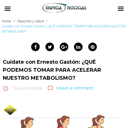
Skip
to
Home
/
Deportes y Salud
/
content
Cuídate con Ernesto Gastón: ¿QUÉ PODEMOS TOMAR PARA ACELERAR NUESTRO
METABOLISMO?
arch
:
Facebook
Twitter
Google+
LinkedIn
Pinterest
Cuídate con Ernesto Gastón: ¿QUÉ
PODEMOS TOMAR PARA ACELERAR
NUESTRO METABOLISMO?
Leave a comment
chat_bubble_outline
access_time
13 julio 2018 08:06