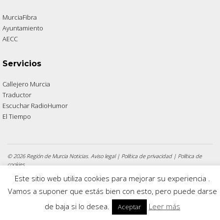
MurciaFibra
Ayuntamiento
AECC
Servicios
Callejero Murcia
Traductor
Escuchar RadioHumor
El Tiempo
© 2026 Región de Murcia Noticias.
Aviso legal
|
Política de privacidad
|
Política de
cookies
Este sitio web utiliza cookies para mejorar su experiencia .
Vamos a suponer que estás bien con esto, pero puede darse
de baja si lo desea.
Leer más
Aceptar