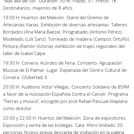
“Más allá del sol”. Duración: 30 m. Plazas: 31. Precio: 1€.
Destinatarios: mayores de 8 años.
19:00 H. Huertos del Malecón. Stand del Gremio de
Artesanías Varias. Exhibición de diversas artesanías. Talleres:
Bordados (Ana María Baeza). Pirograbado, (Antonio Pérez),
Modelado, (Loli Sanz). Torneado de madera, (Campos Ortuño).
Pintura, (Ramón Victoria), exhibición de trajes regionales del
taller de Isabel Calpe.
19:30 H. Corvera. Acordes de Feria. Concierto. Agrupación
Musical de El Palmar. Lugar: Explanada del Centro Cultural de
Corvera. C/Libertad, 6
20:00 H. Auditorio Victor Villegas. Concierto Solidario de BSFM
a favor de la Asociación Española Contra el Cancér. Programa
“Tierras y música”, escogido por José Rafael Pascual-Vilaplana
como director.
20:00 y 22:00 H. Huertos del Malecón. Zona de expositores.
Exposición y venta de las bodegas. Cata. Aforo limitado: 30
personas Acceso previa descarga de invitación en la página