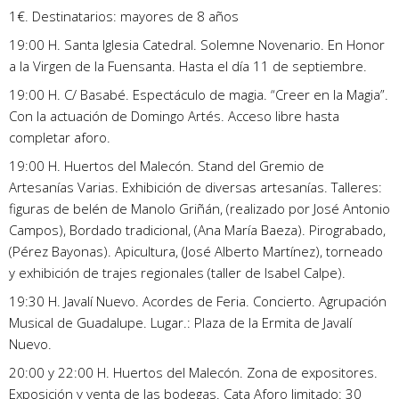
1€. Destinatarios: mayores de 8 años
19:00 H. Santa Iglesia Catedral. Solemne Novenario. En Honor
a la Virgen de la Fuensanta. Hasta el día 11 de septiembre.
19:00 H. C/ Basabé. Espectáculo de magia. “Creer en la Magia”.
Con la actuación de Domingo Artés. Acceso libre hasta
completar aforo.
19:00 H. Huertos del Malecón. Stand del Gremio de
Artesanías Varias. Exhibición de diversas artesanías. Talleres:
figuras de belén de Manolo Griñán, (realizado por José Antonio
Campos), Bordado tradicional, (Ana María Baeza). Pirograbado,
(Pérez Bayonas). Apicultura, (José Alberto Martínez), torneado
y exhibición de trajes regionales (taller de Isabel Calpe).
19:30 H. Javalí Nuevo. Acordes de Feria. Concierto. Agrupación
Musical de Guadalupe. Lugar.: Plaza de la Ermita de Javalí
Nuevo.
20:00 y 22:00 H. Huertos del Malecón. Zona de expositores.
Exposición y venta de las bodegas. Cata Aforo limitado: 30