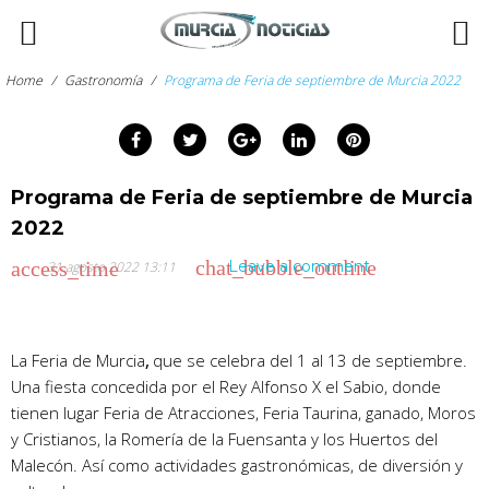
Skip
to
Home
/
Gastronomía
/
Programa de Feria de septiembre de Murcia 2022
content
Facebook
Twitter
Google+
LinkedIn
Pinterest
arch
:
Programa de Feria de septiembre de Murcia
2022
chat_bubble_outline
access_time
Leave a comment
31 agosto 2022 13:11
La
Feria de Murcia
,
que se celebra del 1 al 13 de septiembre.
Una fiesta concedida por el Rey Alfonso X el Sabio, donde
tienen lugar Feria de Atracciones, Feria Taurina, ganado, Moros
y Cristianos, la Romería de la Fuensanta y los Huertos del
Malecón. Así como actividades gastronómicas, de diversión y