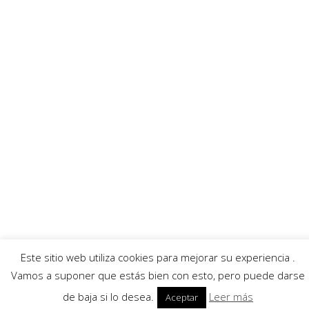
Enlaces recomendados
MurciaFibra
Ayuntamiento
AECC
Servicios
Callejero Murcia
Traductor
Escuchar RadioHumor
El Tiempo
© 2026 Región de Murcia Noticias.
Aviso legal
|
Política de privacidad
|
Política de
cookies
Este sitio web utiliza cookies para mejorar su experiencia .
Vamos a suponer que estás bien con esto, pero puede darse
de baja si lo desea.
Leer más
Aceptar