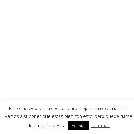
Enlaces recomendados
MurciaFibra
Ayuntamiento
AECC
Servicios
Callejero Murcia
Traductor
Escuchar RadioHumor
El Tiempo
© 2026 Región de Murcia Noticias.
Aviso legal
|
Política de privacidad
|
Política de
cookies
Este sitio web utiliza cookies para mejorar su experiencia .
Vamos a suponer que estás bien con esto, pero puede darse
de baja si lo desea.
Leer más
Aceptar