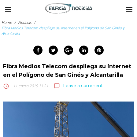
Skip
to
Home
/
Noticias
/
content
Fibra Medios Telecom despliega su internet en el Polígono de San Ginés y
Alcantarilla
arch
:
Facebook
Twitter
Google+
LinkedIn
Pinterest
Fibra Medios Telecom despliega su internet
en el Polígono de San Ginés y Alcantarilla
Leave a comment
chat_bubble_outline
access_time
11 enero 2019 11:21