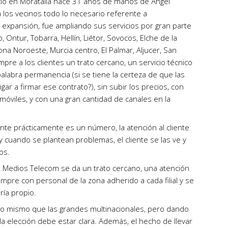
ció en Moratalla hace 31 años de manos de Ángel
a los vecinos todo lo necesario referente a
 expansión, fue ampliando sus servicios por gran parte
, Ontur, Tobarra, Hellín, Liétor, Sovocos, Elche de la
ona Noroeste, Murcia centro, El Palmar, Aljucer, San
mpre a los clientes un trato cercano, un servicio técnico
alabra permanencia (si se tiene la certeza de que las
ar a firmar ese contrato?), sin subir los precios, con
móviles, y con una gran cantidad de canales en la
ente prácticamente es un número, la atención al cliente
y cuando se plantean problemas, el cliente se las ve y
os.
bra Medios Telecom se da un trato cercano, una atención
mpre con personal de la zona adherido a cada filial y se
ría propio.
lo mismo que las grandes multinacionales, pero dando
la elección debe estar clara. Además, el hecho de llevar