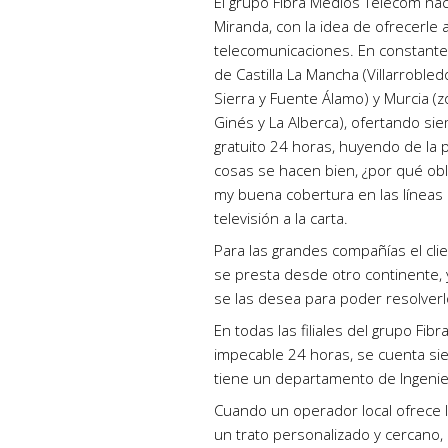
El grupo Fibra Medios Telecom na
Miranda, con la idea de ofrecerle 
telecomunicaciones. En constante
de Castilla La Mancha (Villarrobledo
Sierra y Fuente Álamo) y Murcia (z
Ginés y La Alberca), ofertando sie
gratuito 24 horas, huyendo de la p
cosas se hacen bien, ¿por qué oblig
my buena cobertura en las líneas 
televisión a la carta.
Para las grandes compañías el cli
se presta desde otro continente, 
se las desea para poder resolverl
En todas las filiales del grupo Fi
impecable 24 horas, se cuenta sie
tiene un departamento de Ingenie
Cuando un operador local ofrece 
un trato personalizado y cercano, 