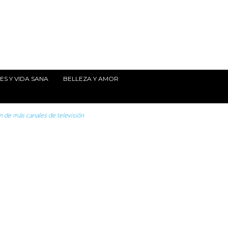
S Y VIDA SANA
BELLEZA Y AMOR
n de más canales de televisión