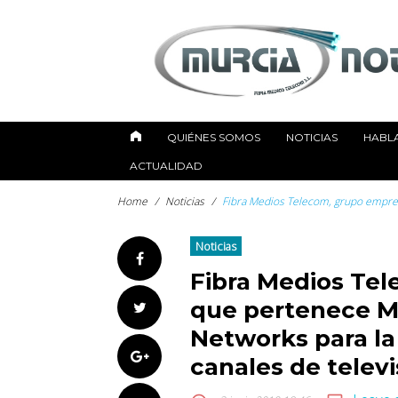
Skip
to
content
QUIÉNES SOMOS
NOTICIAS
HABL
ACTUALIDAD
Home
/
Noticias
/
Fibra Medios Telecom, grupo empresa
Noticias
Facebook
Fibra Medios Tel
que pertenece Mu
Twitter
Networks para la
Google+
canales de televi