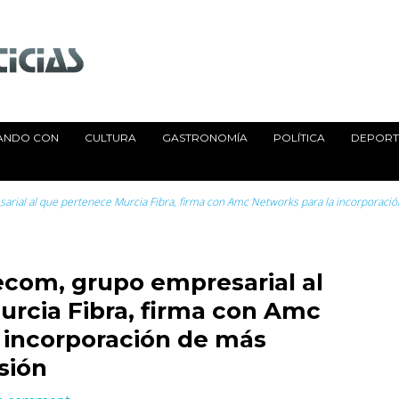
ANDO CON
CULTURA
GASTRONOMÍA
POLÍTICA
DEPORTE
rial al que pertenece Murcia Fibra, firma con Amc Networks para la incorporació
ecom, grupo empresarial al
rcia Fibra, firma con Amc
 incorporación de más
sión