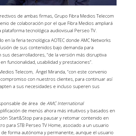
irectivos de ambas firmas, Grupo Fibra Medios Telecom
enio de colaboración por el que Fibra Medios ampliará
a plataforma tecnológica audiovisual Perseo TV.
o en la feria tecnológica AOTEC donde AMC Networks
ifusión de sus contenidos bajo demanda para
 sus desarrolladores, “de la versión más disruptiva
n funcionalidad, usabilidad y prestaciones”.
 Medios Telecom, Ángel Miranda, “con este convenio
compromiso con nuestros clientes, para continuar así
dapten a sus necesidades e incluso superen sus
Responsable de área de
AMC International
mplificación de menús ahora más intuitivos y basados en
función Start&Stop para pausar y retomar contenido en
stro para STB Perseo TV Home, asociado a un usuario
e de forma autónoma y permanente, aunque el usuario