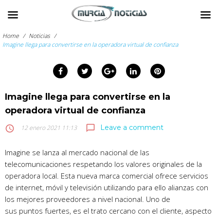
Skip
to
Home
/
Noticias
/
content
Imagine llega para convertirse en la operadora virtual de confianza
arch
Facebook
Twitter
Google+
LinkedIn
Pinterest
:
Imagine llega para convertirse en la
operadora virtual de confianza
Leave a comment
chat_bubble_outline
access_time
12 enero 2021 11:13
Imagine se lanza al mercado nacional de las
telecomunicaciones respetando los valores originales de la
operadora local. Esta nueva marca comercial ofrece servicios
de internet, móvil y televisión utilizando para ello alianzas con
los mejores proveedores a nivel nacional. Uno de
sus puntos fuertes, es el trato cercano con el cliente, aspecto