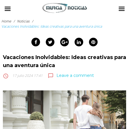
Skip
to
Home
/
Noticias
/
content
Vacaciones Inolvidables: Ideas creativas para una aventura única
arch
Facebook
Twitter
Google+
LinkedIn
Pinterest
:
Vacaciones Inolvidables: Ideas creativas para
una aventura única
Leave a comment
chat_bubble_outline
access_time
17 julio 2024 17:41