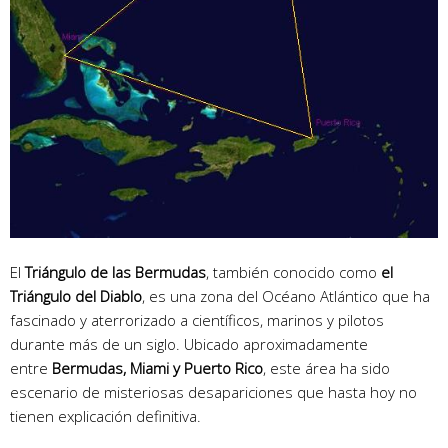
El
Triángulo de las Bermudas
, también conocido como
el
Triángulo del Diablo
, es una zona del Océano Atlántico que ha
fascinado y aterrorizado a científicos, marinos y pilotos
durante más de un siglo. Ubicado aproximadamente
entre
Bermudas, Miami y Puerto Rico
, este área ha sido
escenario de misteriosas desapariciones que hasta hoy no
tienen explicación definitiva.