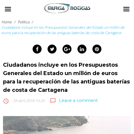
Skip
to
Home
/
Política
/
content
Ciudadanos incluye en los Presupuestos Generales del Estado un millón de
euros para la recuperación de las antiguas baterías de costa de Cartagena
arch
:
Facebook
Twitter
Google+
LinkedIn
Pinterest
Ciudadanos incluye en los Presupuestos
Generales del Estado un millón de euros
para la recuperación de las antiguas baterías
de costa de Cartagena
Leave a comment
chat_bubble_outline
access_time
28 abril 2018 14:26