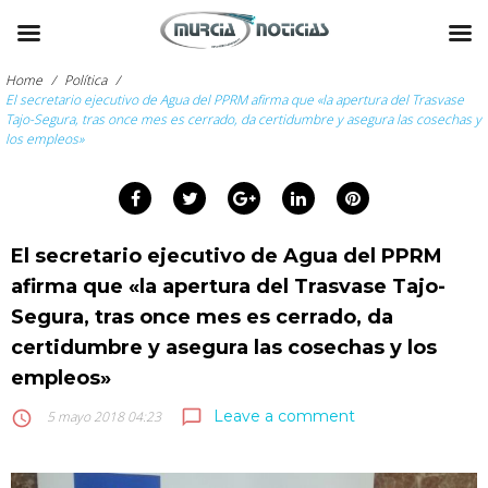
Skip
to
Home
/
Política
/
content
El secretario ejecutivo de Agua del PPRM afirma que «la apertura del Trasvase
Tajo-Segura, tras once mes es cerrado, da certidumbre y asegura las cosechas y
los empleos»
arch
:
Facebook
Twitter
Google+
LinkedIn
Pinterest
El secretario ejecutivo de Agua del PPRM
afirma que «la apertura del Trasvase Tajo-
Segura, tras once mes es cerrado, da
certidumbre y asegura las cosechas y los
empleos»
Leave a comment
chat_bubble_outline
access_time
5 mayo 2018 04:23