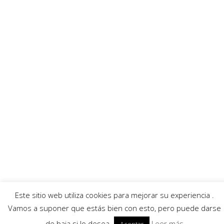
Enlaces recomendados
MurciaFibra
Ayuntamiento
AECC
Servicios
Callejero Murcia
Traductor
Escuchar RadioHumor
El Tiempo
© 2026 Región de Murcia Noticias.
Aviso legal
|
Política de privacidad
|
Política de
cookies
Este sitio web utiliza cookies para mejorar su experiencia .
Vamos a suponer que estás bien con esto, pero puede darse
de baja si lo desea.
Leer más