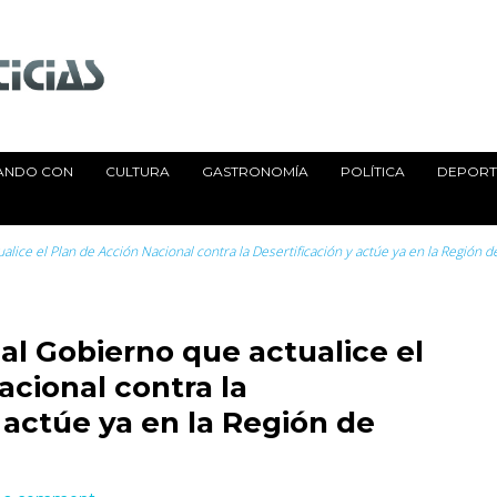
ANDO CON
CULTURA
GASTRONOMÍA
POLÍTICA
DEPORTE
lice el Plan de Acción Nacional contra la Desertificación y actúe ya en la Región d
al Gobierno que actualice el
acional contra la
 actúe ya en la Región de