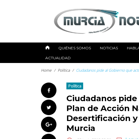
Skip
to
content
QUIÉNES SOMOS
NOTICIAS
HABL
ACTUALIDAD
Home
/
Política
/
Ciudadanos pide al Gobierno que actua
Política
Facebook
Ciudadanos pide 
Plan de Acción N
Twitter
Desertificación y
Google+
Murcia