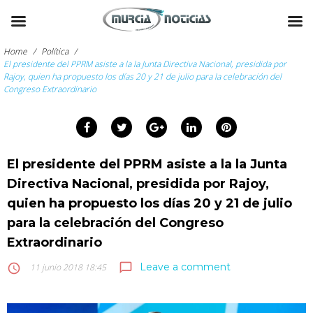
Skip
to
Home
/
Política
/
content
El presidente del PPRM asiste a la la Junta Directiva Nacional, presidida por
Rajoy, quien ha propuesto los días 20 y 21 de julio para la celebración del
Congreso Extraordinario
arch
:
Facebook
Twitter
Google+
LinkedIn
Pinterest
El presidente del PPRM asiste a la la Junta
Directiva Nacional, presidida por Rajoy,
quien ha propuesto los días 20 y 21 de julio
para la celebración del Congreso
Extraordinario
Leave a comment
chat_bubble_outline
access_time
11 junio 2018 18:45