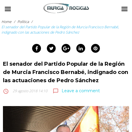
Skip
to
Home
/
Política
/
content
El senador del Partido Popular de la Región de Murcia Francisco Bernabé,
indignado con las actuaciones de Pedro Sánchez
arch
:
Facebook
Twitter
Google+
LinkedIn
Pinterest
El senador del Partido Popular de la Región
de Murcia Francisco Bernabé, indignado con
las actuaciones de Pedro Sánchez
Leave a comment
chat_bubble_outline
access_time
29 agosto 2018 14:10