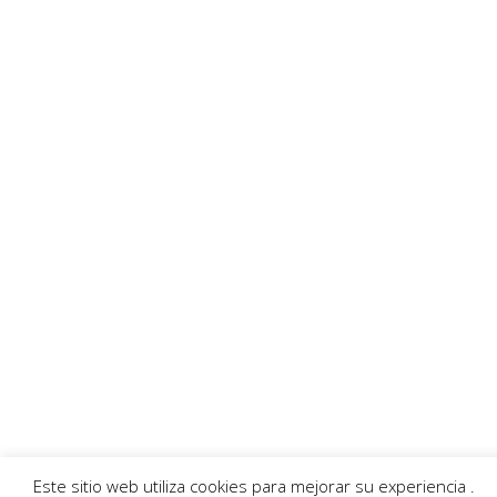
Digital que son exclusiva responsabilidad de la empresa anunciadora.
Enlaces recomendados
MurciaFibra
Ayuntamiento
AECC
Servicios
Callejero Murcia
Traductor
Escuchar RadioHumor
El Tiempo
© 2026 Región de Murcia Noticias.
Aviso legal
|
Política de privacidad
|
Política de
cookies
Este sitio web utiliza cookies para mejorar su experiencia .