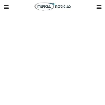
Skip
to
Home
/
Política
/
content
El Partido Popular pide al Gobierno activar los 900 millones del Arco Norte y
Noroeste y el tercer carril de la A7
arch
:
Facebook
Twitter
Google+
LinkedIn
Pinterest
El Partido Popular pide al Gobierno activar
los 900 millones del Arco Norte y Noroeste y
el tercer carril de la A7
Leave a comment
chat_bubble_outline
access_time
21 septiembre 2018 08:20