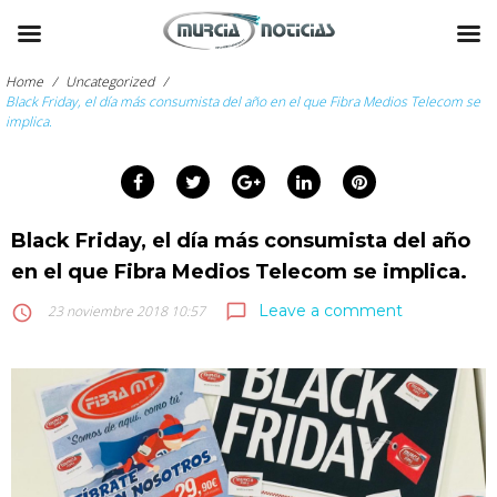
Skip
to
Home
/
Uncategorized
/
content
Black Friday, el día más consumista del año en el que Fibra Medios Telecom se
implica.
arch
:
Facebook
Twitter
Google+
LinkedIn
Pinterest
Black Friday, el día más consumista del año
en el que Fibra Medios Telecom se implica.
Leave a comment
chat_bubble_outline
access_time
23 noviembre 2018 10:57