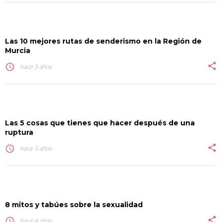
Las 10 mejores rutas de senderismo en la Región de
Murcia
share
access_time
hace 3 años
Las 5 cosas que tienes que hacer después de una
ruptura
share
access_time
hace 3 años
8 mitos y tabúes sobre la sexualidad
share
access_time
hace 4 años