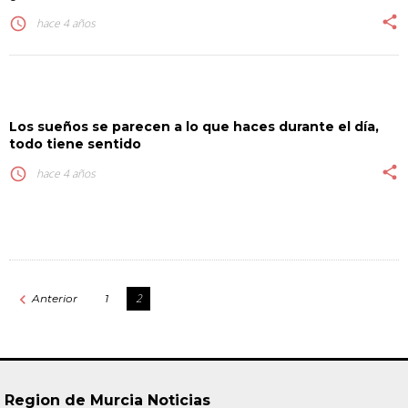
share
access_time
hace 4 años
Los sueños se parecen a lo que haces durante el día,
todo tiene sentido
share
access_time
hace 4 años
Paginación
navigate_before
2
Anterior
1
de
entradas
Region de Murcia Noticias