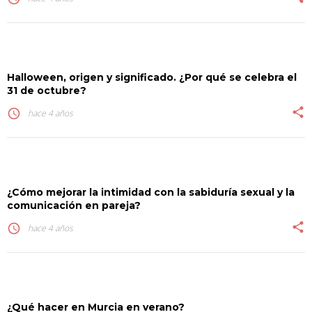
Halloween, origen y significado. ¿Por qué se celebra el
31 de octubre?
share
access_time
hace 4 años
¿Cómo mejorar la intimidad con la sabiduría sexual y la
comunicación en pareja?
share
access_time
hace 4 años
¿Qué hacer en Murcia en verano?