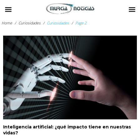
Skip
to
Home
/
Curiosidades
/
Curiosidades
/
Page 2
content
Categoría:
Curiosidades
arch
:
Inteligencia artificial: ¿qué impacto tiene en nuestras
vidas?