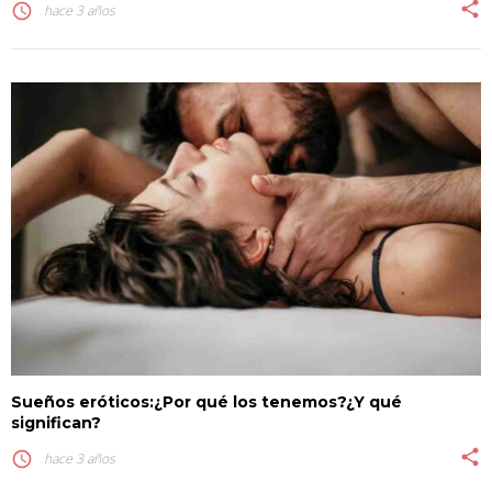
share
access_time
hace 3 años
Sueños eróticos:¿Por qué los tenemos?¿Y qué
significan?
share
access_time
hace 3 años